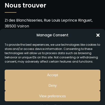
Nous trouver
ZI des Blanchisseries, Rue Louis Leprince Ringuet,
38500 Voiron
Manage Consent
06 21 22 00 08
To provide the best experiences, we use technologies like cookies to
chezbettie@gmail.com
store and/or access device information. Consenting to these
technologies will allow us to process data such as browsing
Du mardi au samedi de 11h30 à 14h et de 18h30 à
behavior or unique IDs on this site. Not consenting or withdrawing
consent, may adversely affect certain features and functions.
21h00
Accept
Deny
Chez Bettie
©
2026
–
Mentions Légales
–
View preferences
Politique de protection des données -