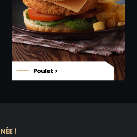
Poulet
NÉE !