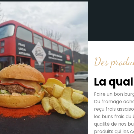
Des produi
La qua
Faire un bon bur
Du fromage achet
reçu frais assais
les buns frais du
qualité de nos bu
produits qui les