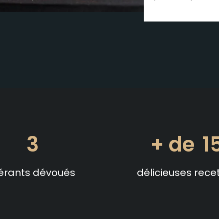
3
1
érants dévoués
délicieuses rece