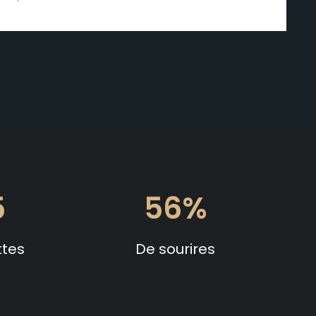
5
90
ttes
De sourires