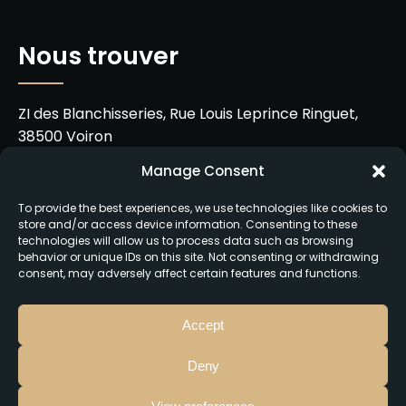
Nous trouver
ZI des Blanchisseries, Rue Louis Leprince Ringuet,
38500 Voiron
Manage Consent
06 21 22 00 08
To provide the best experiences, we use technologies like cookies to
chezbettie@gmail.com
store and/or access device information. Consenting to these
technologies will allow us to process data such as browsing
Du mardi au samedi de 11h30 à 14h et de 18h30 à
behavior or unique IDs on this site. Not consenting or withdrawing
consent, may adversely affect certain features and functions.
21h00
Accept
Deny